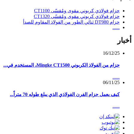
حزام فولاذي كربوني مقوى ومُقسّى CT1100
حزام فولاذي كربوني مقوى ومُقسّى CT1320
حزام DT980 ثنائي الطور من الفولاذ المقاوم للصدأ
......
أخبار
16/12/25
حزام من الفولاذ الكربوني Mingke CT1500، المستخدم في...
......
06/11/25
كيف يعمل حزام الفرن الفولاذي الذي يبلغ طوله 70 متراً...
......